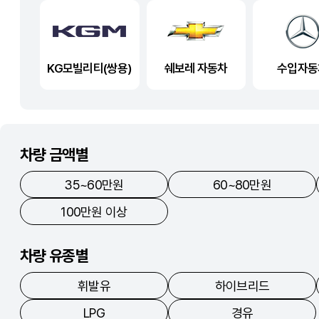
KG모빌리티(쌍용)
쉐보레 자동차
수입자동
차량 금액별
35~60만원
60~80만원
100만원 이상
차량 유종별
휘발유
하이브리드
LPG
경유