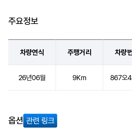
주요정보
차량연식
주행거리
차량
26년06월
9Km
867오4
옵션
관련 링크