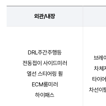
외관/내장
DRL주간주행등
브레이
전동접이 사이드미러
차체자
열선 스티어링 휠
타이어
ECM룸미러
차선이탈
하이패스