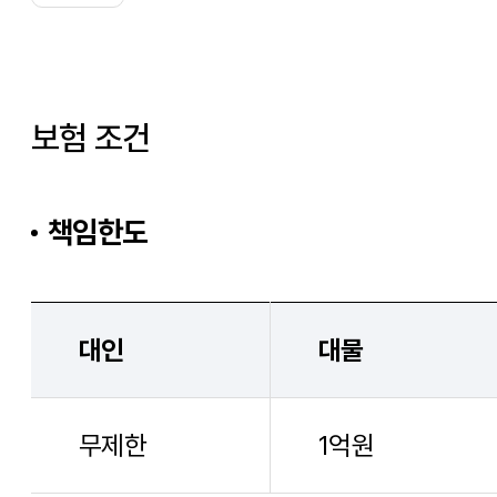
보험 조건
책임한도
대인
대물
무제한
1억원