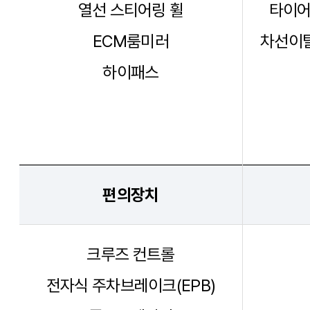
열선 스티어링 휠
타이어
ECM룸미러
차선이탈
하이패스
편의장치
크루즈 컨트롤
전자식 주차브레이크(EPB)