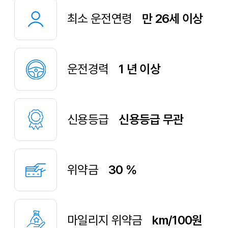
최소 운전연령
만 26세 이상
운전경력
1 년 이상
신용등급
신용등급 무관
위약금
30 %
마일리지 위약금
km/100원