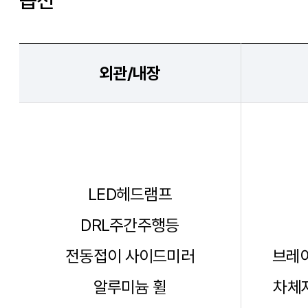
옵션
외관/내장
LED헤드램프
DRL주간주행등
전동접이 사이드미러
브레이
알루미늄 휠
차체자