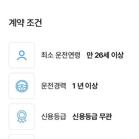
계약 조건
최소 운전연령
만 26세 이상
운전경력
1 년 이상
신용등급
신용등급 무관