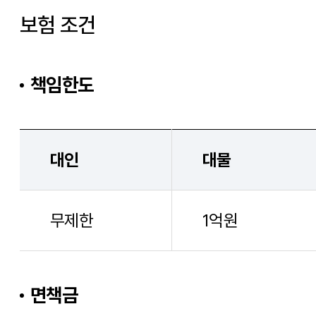
보험 조건
책임한도
대인
대물
무제한
1억원
면책금