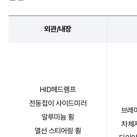
외관/내장
HID헤드램프
전동접이 사이드미러
브레이
알루미늄 휠
차체자
열선 스티어링 휠