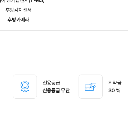
어 공기압센서(TPMS)
후방감지센서
후방카메라
신용등급
위약금
신용등급 무관
30 %