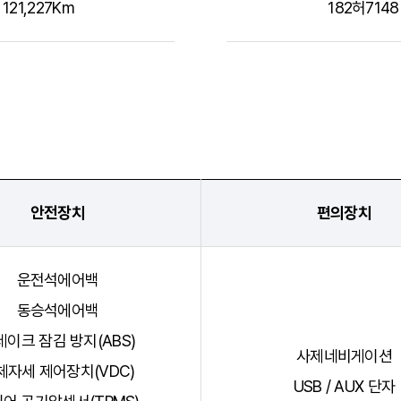
121,227Km
182허7148
안전장치
편의장치
운전석에어백
동승석에어백
레이크 잠김 방지(ABS)
사제네비게이션
체자세 제어장치(VDC)
USB / AUX 단자