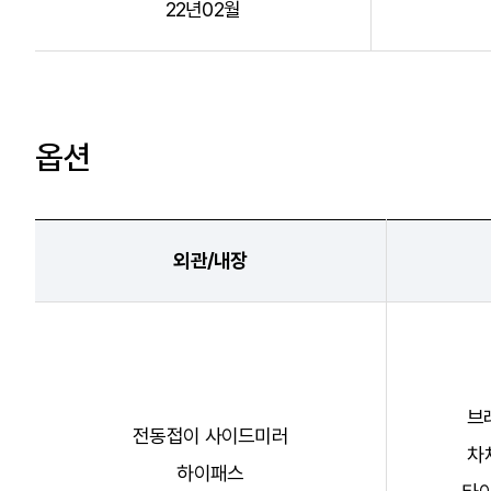
22년02월
옵션
외관/내장
브
전동접이 사이드미러
차
하이패스