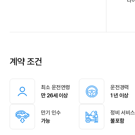
타이
계약 조건
최소 운전연령
운전경력
만 26세 이상
1 년 이상
만기 인수
정비 서비스
가능
불포함