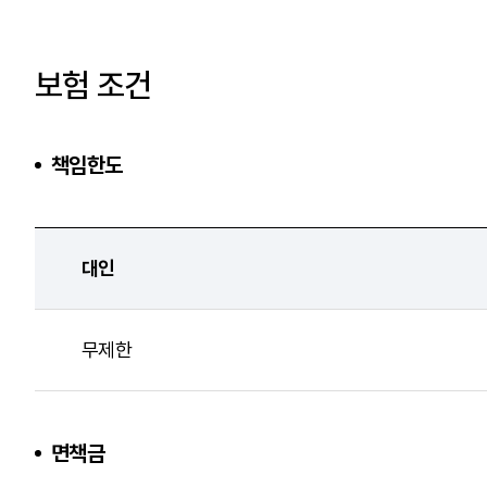
보험 조건
책임한도
대인
무제한
면책금