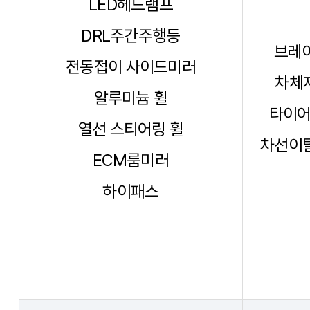
LED헤드램프
DRL주간주행등
브레이
전동접이 사이드미러
차체자
알루미늄 휠
타이어
열선 스티어링 휠
차선이탈
ECM룸미러
하이패스