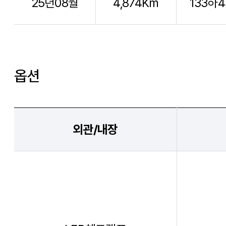
25년08월
4,874Km
133하4
옵션
외관/내장