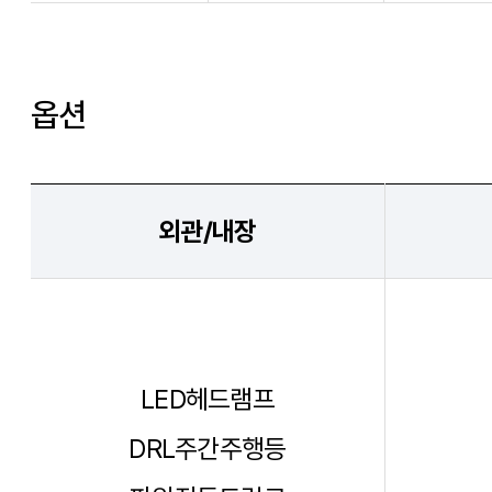
옵션
외관/내장
LED헤드램프
DRL주간주행등