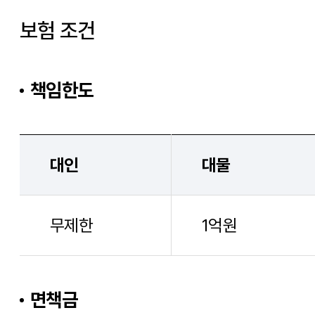
보험 조건
책임한도
대인
대물
무제한
1억원
면책금