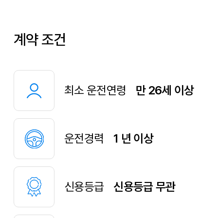
계약 조건
최소 운전연령
만 26세 이상
운전경력
1 년 이상
신용등급
신용등급 무관