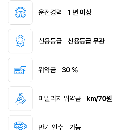
운전경력
1 년 이상
신용등급
신용등급 무관
위약금
30 %
마일리지 위약금
km/70원
만기 인수
가능