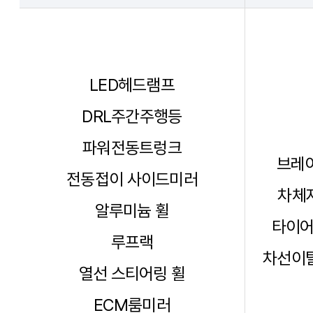
LED헤드램프
DRL주간주행등
파워전동트렁크
브레이
전동접이 사이드미러
차체자
알루미늄 휠
타이어
루프랙
차선이탈
열선 스티어링 휠
ECM룸미러