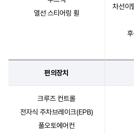
차선이탈
열선 스티어링 휠
후
편의장치
크루즈 컨트롤
전자식 주차브레이크(EPB)
풀오토에어컨