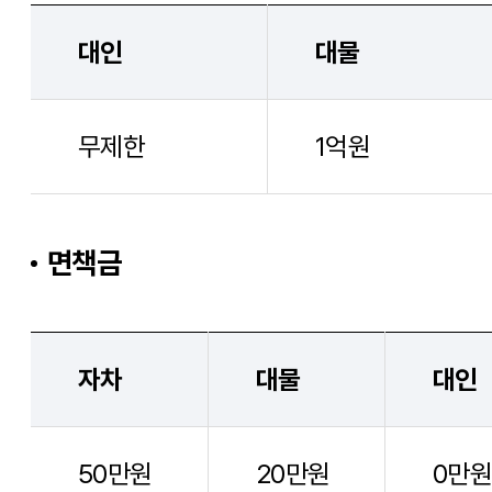
대인
대물
무제한
1억원
면책금
자차
대물
대인
50만원
20만원
0만원