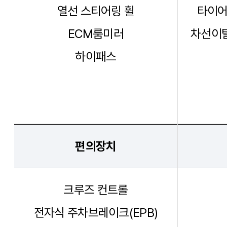
열선 스티어링 휠
타이어
ECM룸미러
차선이탈
하이패스
편의장치
크루즈 컨트롤
전자식 주차브레이크(EPB)