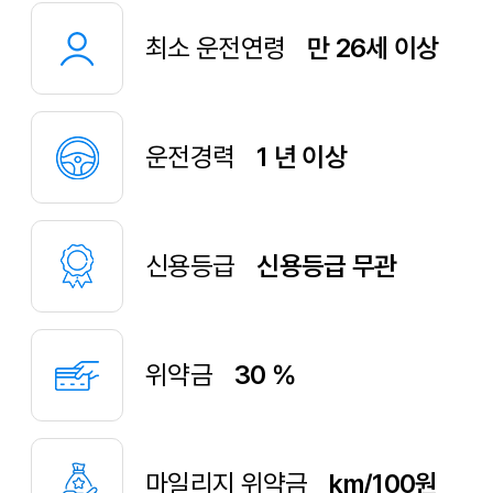
최소 운전연령
만 26세 이상
운전경력
1 년 이상
신용등급
신용등급 무관
위약금
30 %
마일리지 위약금
km/100원