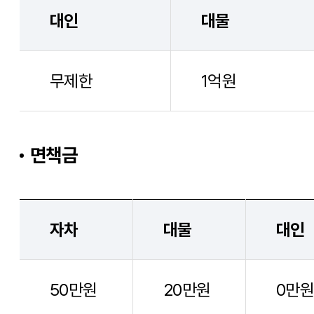
대인
대물
무제한
1억원
면책금
자차
대물
대인
50만원
20만원
0만원