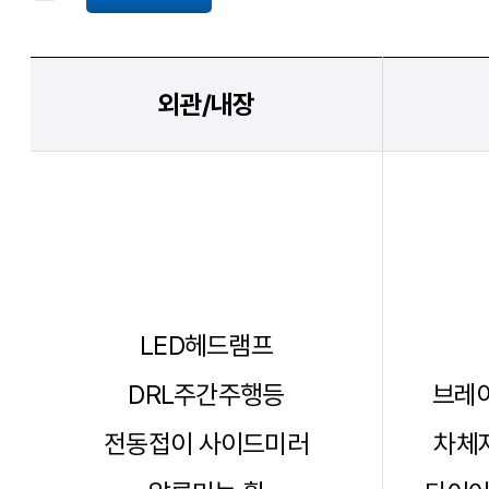
외관/내장
LED헤드램프
DRL주간주행등
브레이
전동접이 사이드미러
차체자