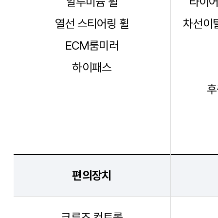
알루미늄 휠
타이어
열선 스티어링 휠
차선이탈
ECM룸미러
하이패스
후
편의장치
크루즈 컨트롤