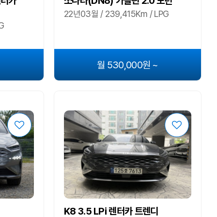
 렌터카
쏘나타(DN8) 가솔린 2.0 모던
22년03월 / 239,415Km / LPG
G
~
월 530,000원 ~
K8 3.5 LPi 렌터카 트렌디