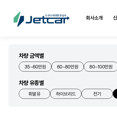
회사소개
차량 금액별
35~60만원
60~80만원
80~100만원
차량 유종별
휘발유
하이브리드
전기