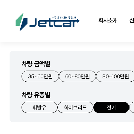
회사소개
차량 금액별
35~60만원
60~80만원
80~100만원
차량 유종별
휘발유
하이브리드
전기