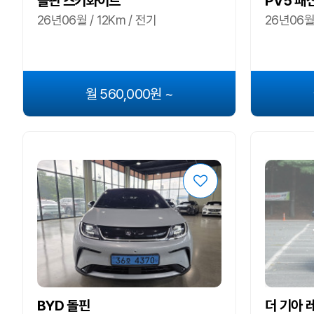
돌핀 스키화이트
PV5 패
26년06월 / 12Km / 전기
26년06월 
월 560,000원 ~
BYD 돌핀
더 기아 