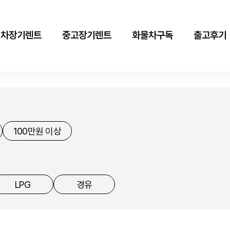
신차장기렌트
중고장기렌트
화물차구독
출고후기
100만원 이상
LPG
경유