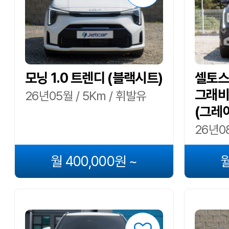
모닝 1.0 트렌디 (블랙시트)
셀토스 
그래비
26년05월 / 5Km / 휘발유
(그레
26년08
월 400,000원 ~
월