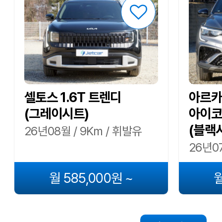
셀토스 1.6T 트렌디
아르카나
(그레이시트)
아이코
(블랙
26년08월 / 9Km / 휘발유
26년07
월 585,000원 ~
월