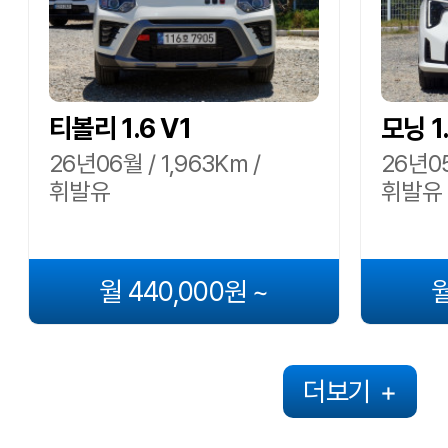
티볼리 1.6 V1
모닝 1
26년06월 / 1,963Km /
26년05
휘발유
휘발유
월 440,000원 ~
월
더보기
+