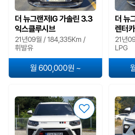
더 뉴그랜저IG 가솔린 3.3
더 뉴그
익스클루시브
렌터카
21년09월 / 184,335Km /
21년09
휘발유
LPG
월 600,000원 ~
월