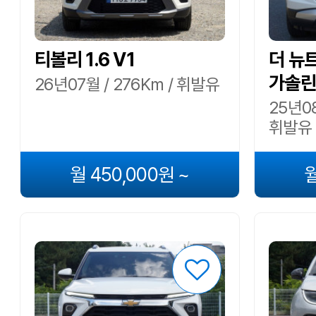
티볼리 1.6 V1
더 뉴
가솔린 
26년07월 / 276Km / 휘발유
25년08
휘발유
월 450,000원 ~
월