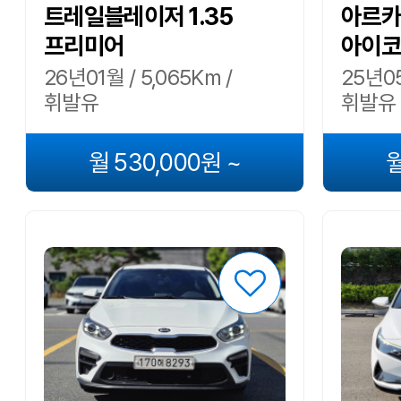
트레일블레이저 1.35
아르카나
프리미어
아이코
26년01월 / 5,065Km /
25년05
휘발유
휘발유
월 530,000원 ~
월