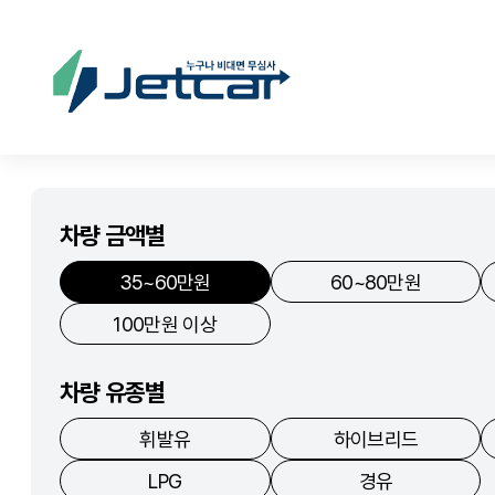
차량 금액별
35~60만원
60~80만원
100만원 이상
차량 유종별
휘발유
하이브리드
LPG
경유