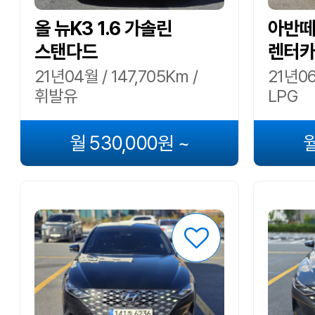
올 뉴K3 1.6 가솔린
아반떼(
스탠다드
렌터카
21년04월 / 147,705Km /
21년06
휘발유
LPG
월 530,000원 ~
월