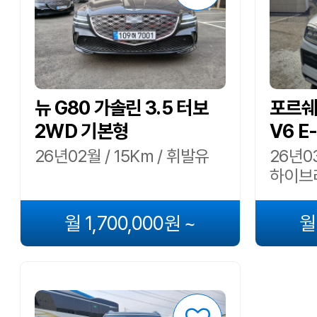
뉴 G80 가솔린 3.5 터보
포르쉐 
2WD 기본형
V6 E
26년02월 / 15Km / 휘발유
26년03
하이브
월 1,700,000원 ~
월