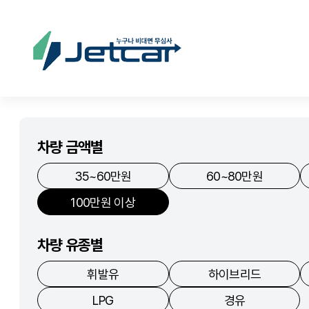
차량 금액별
35~60만원
60~80만원
100만원 이상
차량 유종별
휘발유
하이브리드
LPG
경유