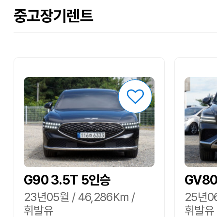
중고장기렌트
G90 3.5T 5인승
GV8
23년05월 / 46,286Km /
25년06
휘발유
휘발유