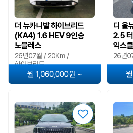
더 뉴카니발 하이브리드
디 올
(KA4) 1.6 HEV 9인승
2.5 
노블레스
익스클
26년07월 / 20Km /
26년07
하이브리드
월 1,060,000원 ~
월