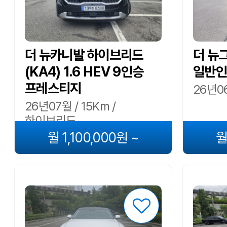
더 뉴카니발 하이브리드
더 뉴그
(KA4) 1.6 HEV 9인승
일반인
프레스티지
26년06
26년07월 / 15Km /
하이브리드
월 1,100,000원 ~
월