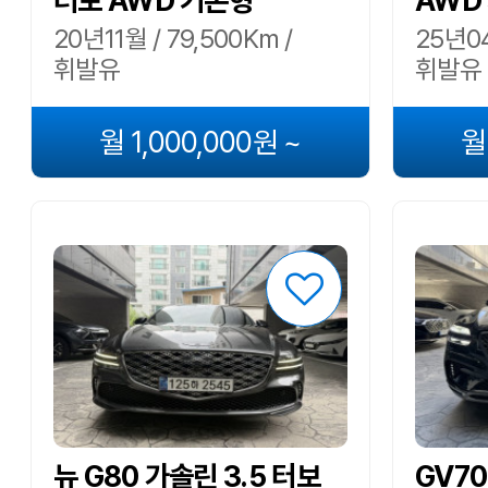
터보 AWD 기본형
AWD
20년11월 / 79,500Km /
25년04
휘발유
휘발유
월 1,000,000원 ~
월
뉴 G80 가솔린 3.5 터보
GV70