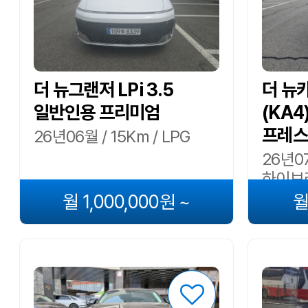
더 뉴그랜저 LPi 3.5
더 뉴
일반인용 프리미엄
(KA4
프레스
26년06월 / 15Km / LPG
26년07
하이브
월 1,000,000원 ~
월