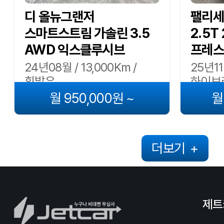
디 올뉴그랜저
팰리세이
스마트스트림 가솔린 3.5
2.5T
AWD 익스클루시브
프레스
24년08월 / 13,000Km /
25년11
휘발유
하이브
월 950,000원 ~
월
더보기
+
제트