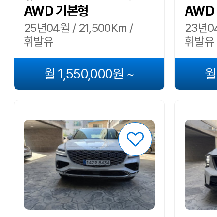
AWD 기본형
AWD
25년04월 / 21,500Km /
23년04
휘발유
휘발유
월 1,550,000원 ~
월