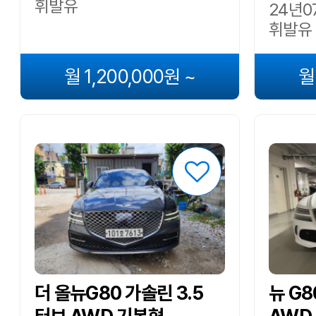
휘발유
24년07
휘발유
월 1,200,000원 ~
월
더 올뉴G80 가솔린 3.5
뉴 G8