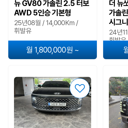
뉴 GV80 가솔린 2.5 터보
더 뉴쏘
AWD 5인승 기본형
가솔린
시그니
25년08월 / 14,000Km /
휘발유
24년11
휘발유
월 1,800,000원 ~
월