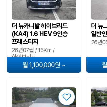
더 뉴카니발 하이브리드
더 뉴그
(KA4) 1.6 HEV 9인승
일반인
프레스티지
26년06
26년07월 / 15Km /
하이브리드
월 1,100,000원 ~
월