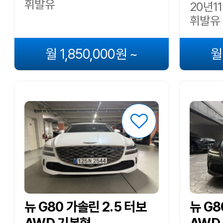
휘발유
20년11
휘발유
월 1,850,000원 ~
월
뉴 G80 가솔린 2.5 터보
뉴 G8