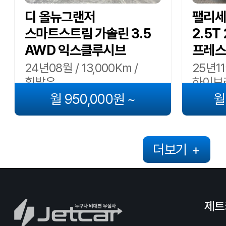
디 올뉴그랜저
팰리세이
스마트스트림 가솔린 3.5
2.5T
AWD 익스클루시브
프레스
24년08월 / 13,000Km /
25년11
휘발유
하이브
월 950,000원 ~
월
더보기
+
제트