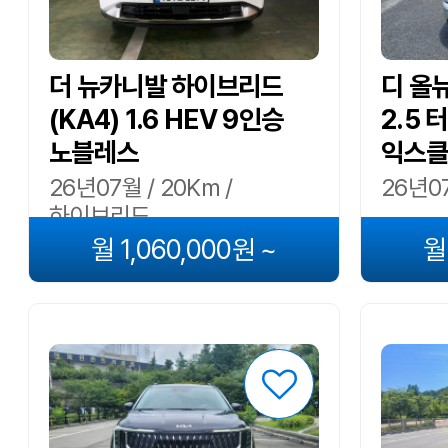
더 뉴카니발 하이브리드
디 올
(KA4) 1.6 HEV 9인승
2.5 
노블레스
익스클
26년07월 / 20Km /
26년07
하이브리드
월 1,060,000원 ~
월