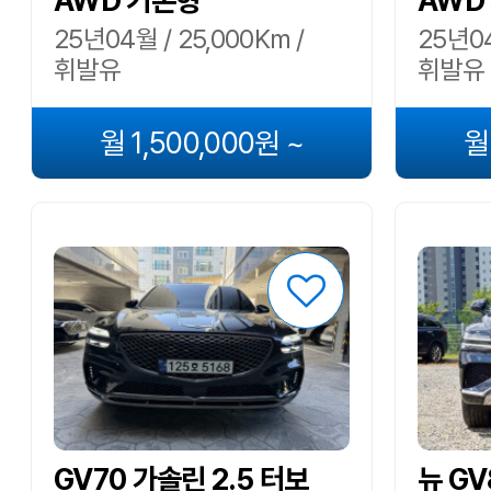
AWD 기본형
AWD
25년04월 / 25,000Km /
25년04
휘발유
휘발유
월 1,500,000원 ~
월
GV70 가솔린 2.5 터보
뉴 GV