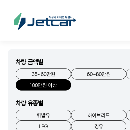
차량 금액별
35~60만원
60~80만원
100만원 이상
차량 유종별
휘발유
하이브리드
LPG
경유