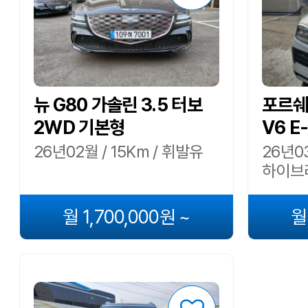
뉴 G80 가솔린 3.5 터보
포르쉐 
2WD 기본형
V6 E
26년02월 / 15Km / 휘발유
26년03
하이브
월 1,700,000원 ~
월