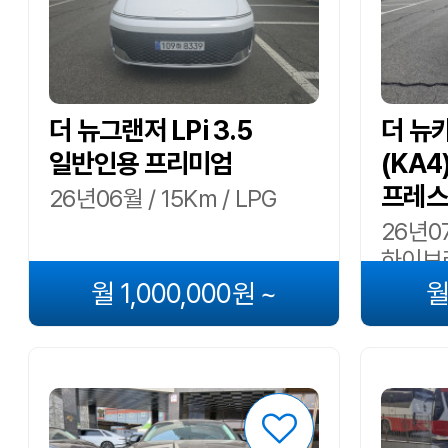
더 뉴그랜저 LPi 3.5
더 뉴
일반인용 프리미엄
(KA4
프레스
26년06월 / 15Km / LPG
26년07
하이브
월 1,000,000원 ~
월