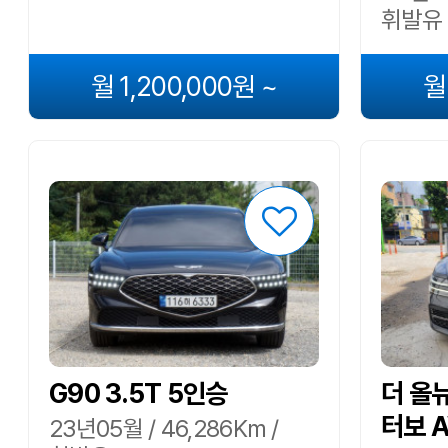
휘발유
월 1,200,000원 ~
월
G90 3.5T 5인승
더 올뉴
터보 
23년05월 / 46,286Km /