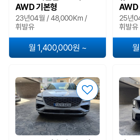
AWD 기본형
AWD
23년04월 / 48,000Km /
25년04
휘발유
휘발유
월 1,400,000원 ~
월