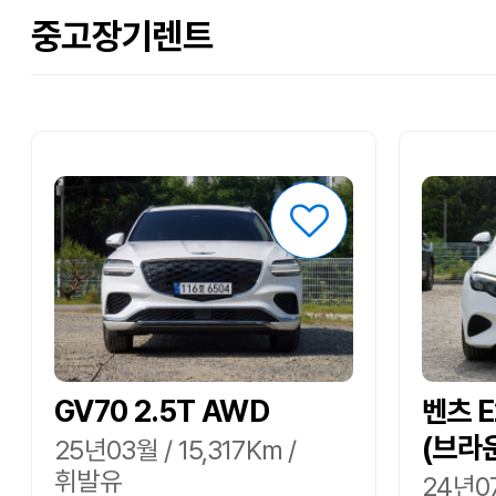
중고장기렌트
GV70 2.5T AWD
벤츠 
(브라
25년03월 / 15,317Km /
휘발유
24년07