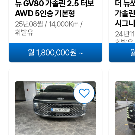
뉴 GV80 가솔린 2.5 터보
더 뉴쏘
AWD 5인승 기본형
가솔린
시그니
25년08월 / 14,000Km /
휘발유
24년11
휘발유
월 1,800,000원 ~
월