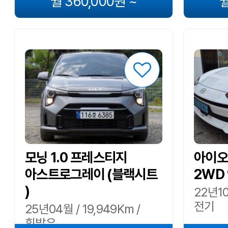
월 360,000원 ~
월
모닝 1.0 프레스티지
아이오닉
아스트로그레이 (블랙시트
2WD
)
22년10
전기
25년04월 / 19,949Km /
휘발유