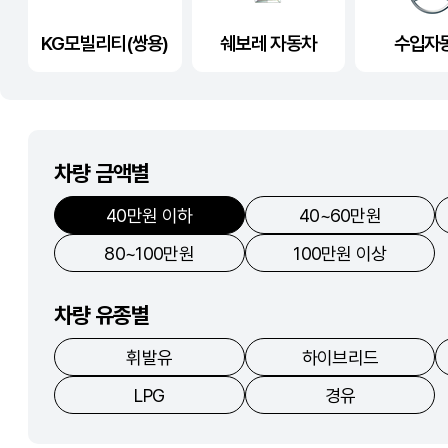
KG모빌리티(쌍용)
쉐보레 자동차
수입자
차량 금액별
40만원 이하
40~60만원
80~100만원
100만원 이상
차량 유종별
휘발유
하이브리드
LPG
경유