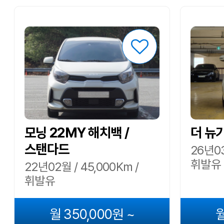
모닝 22MY 해치백 /
더 뉴
스탠다드
26년03
휘발유
22년02월 / 45,000Km /
휘발유
월 350,000원 ~
월