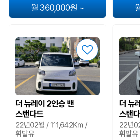
월 360,000원 ~
월
더 뉴레이 2인승 밴
더 뉴
스탠다드
스탠다
22년02월 / 111,642Km /
22년02
휘발유
휘발유