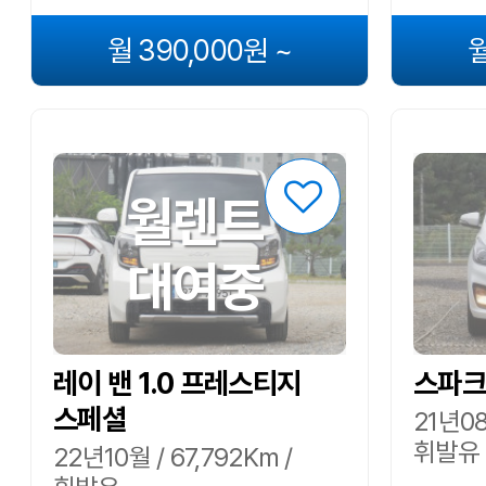
월 390,000원 ~
월
월렌트
대여중
레이 밴 1.0 프레스티지
스파크 
스페셜
21년08
휘발유
22년10월 / 67,792Km /