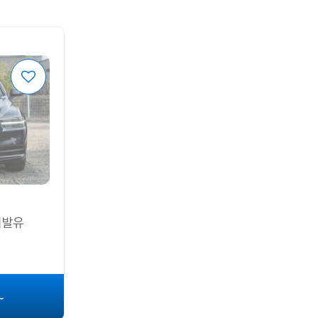
 휘발유
~