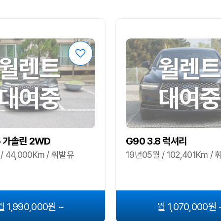
월렌트
월렌트
대여중
대여중
5 가솔린 2WD
G90 3.8 럭셔리
/ 44,000Km / 휘발유
19년05월 / 102,401Km /
월 1,990,000원 ~
월 1,070,000원 