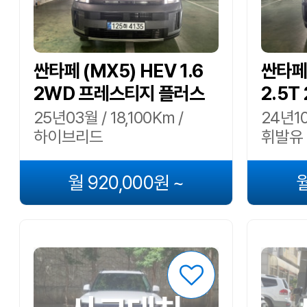
싼타페 (MX5) HEV 1.6
싼타페
2WD 프레스티지 플러스
2.5
25년03월 / 18,100Km /
24년10
하이브리드
휘발유
월 920,000원 ~
월