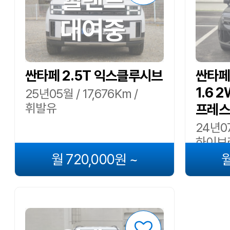
대여중
싼타페 2.5T 익스클루시브
싼타페
1.6 
25년05월 / 17,676Km /
휘발유
프레스
24년07
하이브
월 720,000원 ~
월