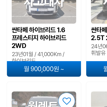
사고대차
싼타페 하이브리드 1.6
싼타페
프레스티지 하이브리드
2.5
2WD
24년06
휘발유
23년01월 / 41,000Km /
하이브리드
월 900,000원 ~
월
월렌트