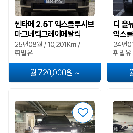
싼타페 2.5T 익스클루시브
디 올뉴
마그네틱그레이메탈릭
익스클
25년08월 / 10,201Km /
24년01
휘발유
휘발유
월 720,000원 ~
월