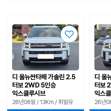
디 올뉴싼타페 가솔린 2.5
디 올
터보 2WD 5인승
터보 
익스클루시브
익스클
26년08월 / 13Km / 휘발유
26년08