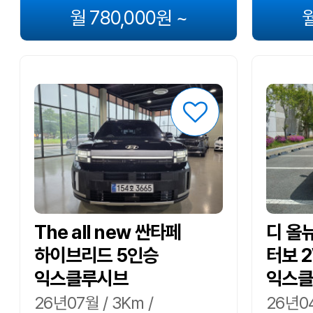
월 780,000원 ~
월
The all new 싼타페
디 올
하이브리드 5인승
터보 
익스클루시브
익스클
26년07월 / 3Km /
26년04