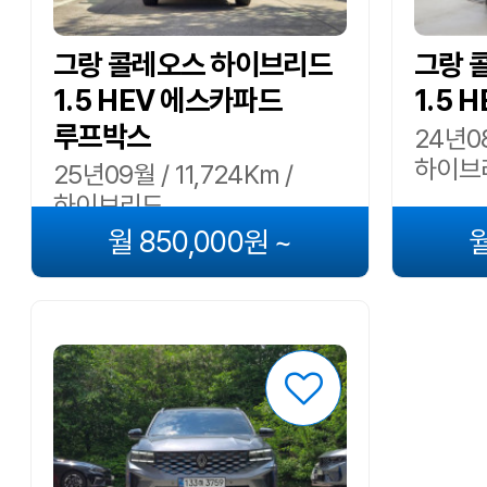
그랑 콜레오스 하이브리드
그랑 
1.5 HEV 에스카파드
1.5 
루프박스
24년08
하이브
25년09월 / 11,724Km /
하이브리드
월 850,000원 ~
월