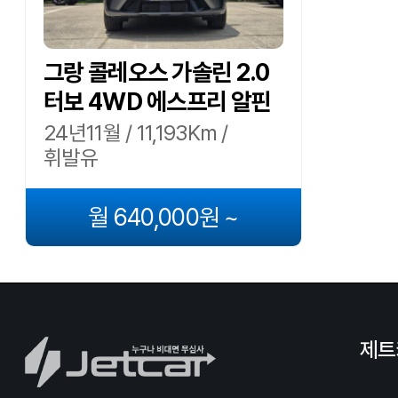
그랑 콜레오스 가솔린 2.0
터보 4WD 에스프리 알핀
24년11월 / 11,193Km /
휘발유
월 640,000원 ~
제트