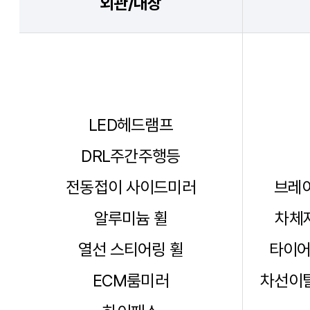
외관/내장
LED헤드램프
DRL주간주행등
전동접이 사이드미러
브레이
알루미늄 휠
차체자
열선 스티어링 휠
타이어
ECM룸미러
차선이탈