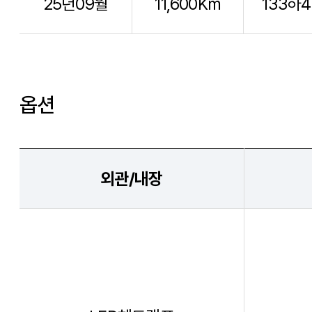
25년09월
11,600Km
133하4
옵션
외관/내장