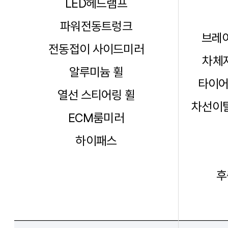
LED헤드램프
파워전동트렁크
브레이
전동접이 사이드미러
차체자
알루미늄 휠
타이어
열선 스티어링 휠
차선이탈
ECM룸미러
하이패스
후