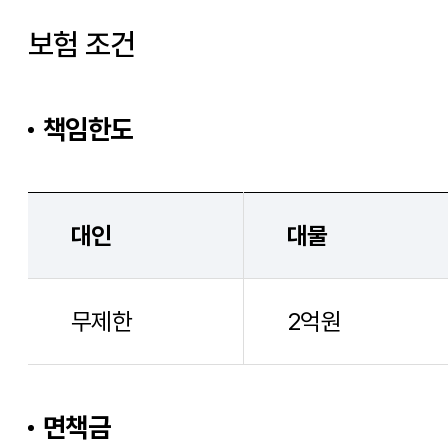
보험 조건
책임한도
대인
대물
무제한
2억원
면책금