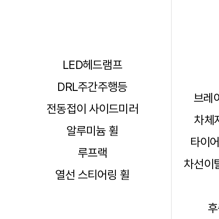
LED헤드램프
DRL주간주행등
브레이
전동접이 사이드미러
차체자
알루미늄 휠
타이어
루프랙
차선이탈
열선 스티어링 휠
후