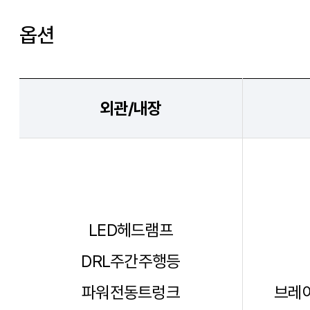
외관/내장
LED헤드램프
DRL주간주행등
파워전동트렁크
브레이
전동접이 사이드미러
차체자
알루미늄 휠
타이어