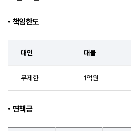
대인
대물
무제한
1억원
면책금
자차
대물
대인