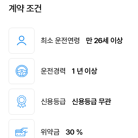
최소 운전연령
만 26세 이상
운전경력
1 년 이상
신용등급
신용등급 무관
위약금
30 %
마일리지 위약금
km/100원