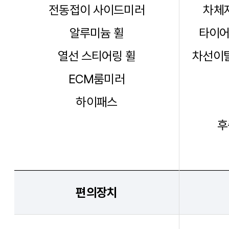
열선 스티어링 휠
차선이탈
ECM룸미러
하이패스
후
편의장치
크루즈 컨트롤
전자식 주차브레이크(EPB)