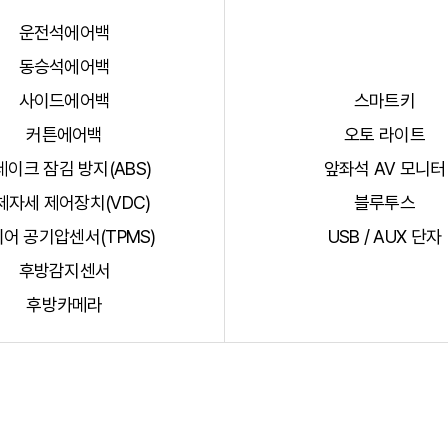
운전석에어백
동승석에어백
사이드에어백
스마트키
커튼에어백
오토 라이트
레이크 잠김 방지(ABS)
앞좌석 AV 모니터
체자세 제어장치(VDC)
블루투스
어 공기압센서(TPMS)
USB / AUX 단자
후방감지센서
후방카메라