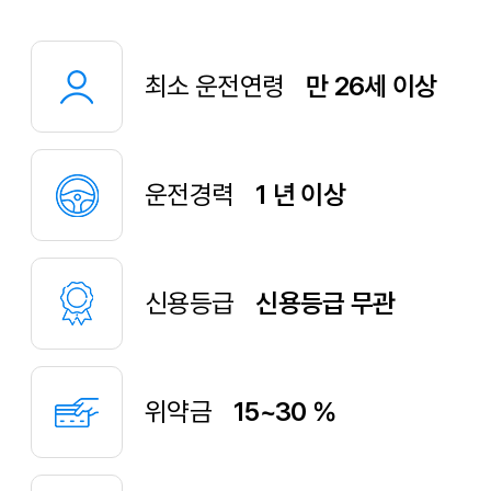
최소 운전연령
만 26세 이상
운전경력
1 년 이상
신용등급
신용등급 무관
위약금
15~30 %