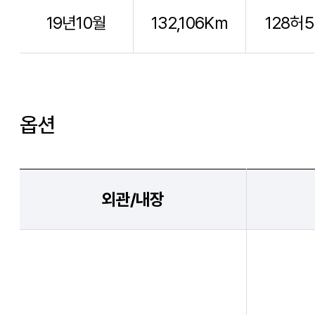
19년10월
132,106Km
128허5
옵션
외관/내장