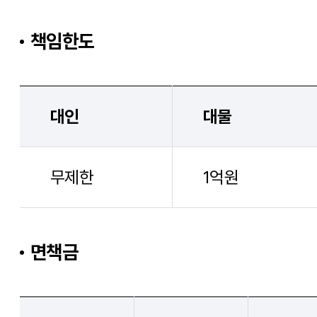
책임한도
대인
대물
무제한
1억원
면책금