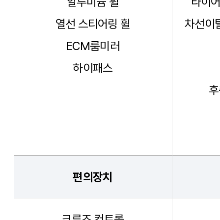
알루미늄 휠
타이어
열선 스티어링 휠
차선이탈
ECM룸미러
하이패스
후
편의장치
크루즈 컨트롤