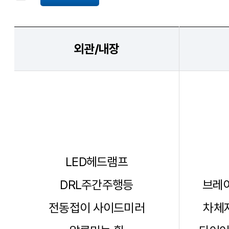
외관/내장
LED헤드램프
DRL주간주행등
브레이
전동접이 사이드미러
차체자