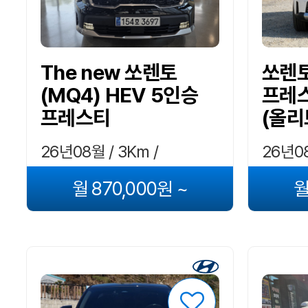
The new 쏘렌토
쏘렌토
(MQ4) HEV 5인승
프레
프레스티
(올
26년08월 / 3Km /
26년08
하이브리드
하이브
월 870,000원 ~
월