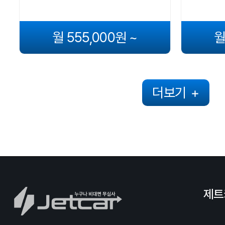
월 555,000원 ~
월
더보기
+
제트