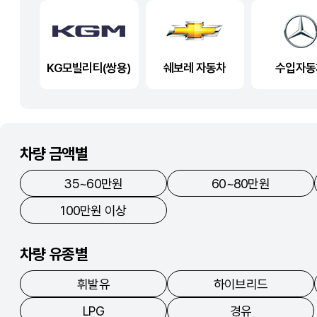
KG모빌리티(쌍용)
쉐보레 자동차
수입자동
차량 금액별
35~60만원
60~80만원
100만원 이상
차량 유종별
휘발유
하이브리드
LPG
경유