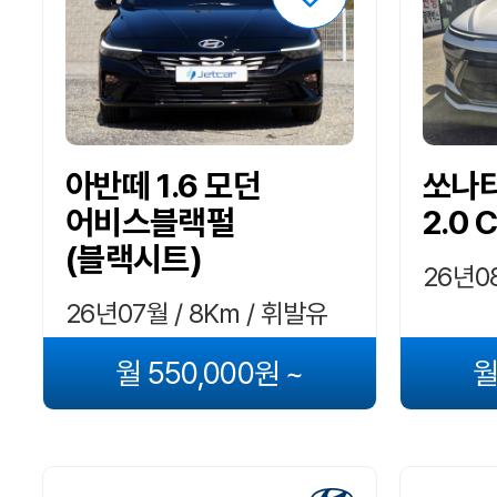
아반떼 1.6 모던
쏘나타
어비스블랙펄
2.0 
(블랙시트)
26년08
26년07월 / 8Km / 휘발유
월 550,000원 ~
월