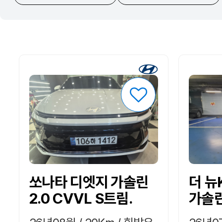
쏘나타 디엣지 가솔린
더 뉴K
2.0 CVVL S트림.
가솔