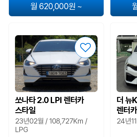
월 620,000원 ~
월
쏘나타 2.0 LPI 렌터카
더 뉴K5
스타일
렌터카
23년02월 / 108,727Km /
24년11
LPG