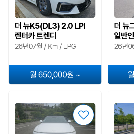
더 뉴K5(DL3) 2.0 LPI
더 뉴그
렌터카 트렌디
일반인
26년07월 / Km / LPG
26년06
월 650,000원 ~
월