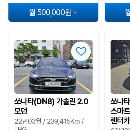
월 500,000원 ~
월
쏘나타(DN8) 가솔린 2.0
쏘나타
모던
스마트스
렌터카
22년03월 / 239,415Km /
LPG