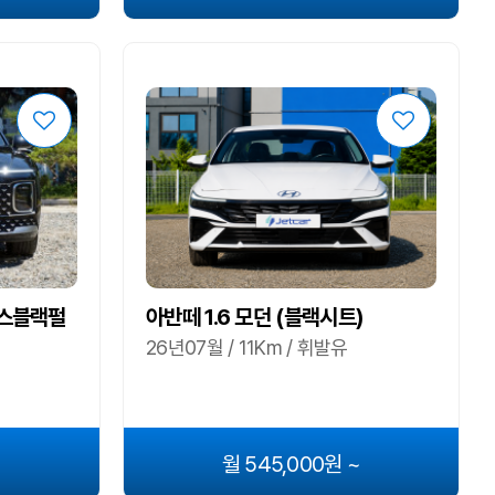
비스블랙펄
아반떼 1.6 모던 (블랙시트)
26년07월 / 11Km / 휘발유
월 545,000원 ~