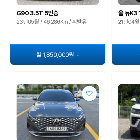
G90 3.5T 5인승
올 뉴K3
23년05월 / 46,286Km / 휘발유
21년04월 
월 1,850,000원 ~