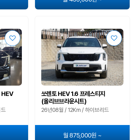
 HEV
쏘렌토 HEV 1.6 프레스티지
(올리브브라운시트)
리드
26년08월 / 12Km / 하이브리드
~
월 875,000원 ~