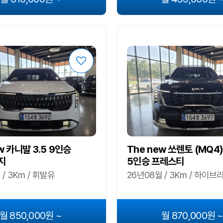
w 카니발 3.5 9인승
The new 쏘렌토 (MQ4)
지
5인승 프레스티
 / 3Km / 휘발유
26년08월 / 3Km / 하이브
월 850,000원 ~
월 870,000원 