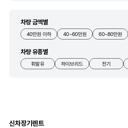
차량 금액별
40만원 이하
40~60만원
60~80만원
차량 유종별
휘발유
하이브리드
전기
신차장기렌트