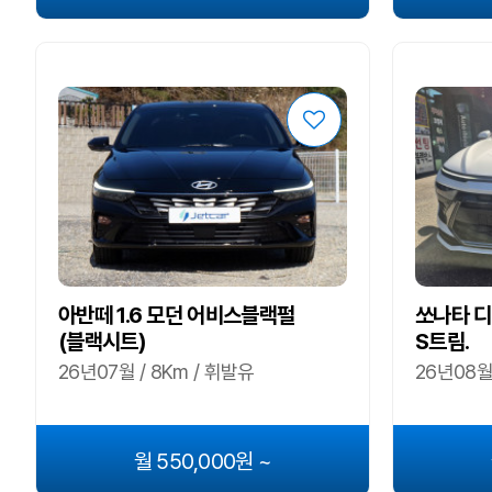
아반떼 1.6 모던 어비스블랙펄
쏘나타 디
(블랙시트)
S트림.
26년07월 / 8Km / 휘발유
26년08월 
월 550,000원 ~