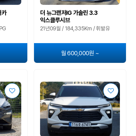
터카
더 뉴그랜저IG 가솔린 3.3
익스클루시브
LPG
21년09월 / 184,335Km / 휘발유
~
월 600,000원 ~