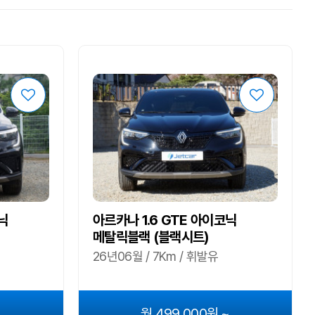
닉
아르카나 1.6 GTE 아이코닉
메탈릭블랙 (블랙시트)
26년06월 / 7Km / 휘발유
~
월 499,000원 ~