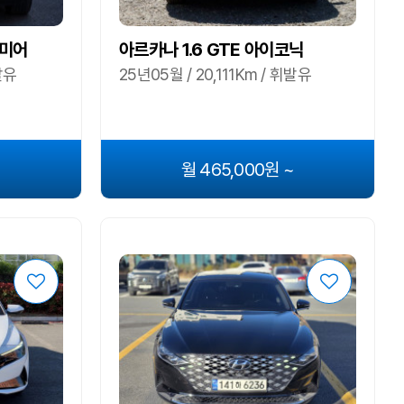
리미어
아르카나 1.6 GTE 아이코닉
발유
25년05월 / 20,111Km / 휘발유
~
월 465,000원 ~