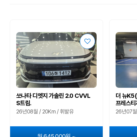
쏘나타 디엣지 가솔린 2.0 CVVL
더 뉴K5(
S트림.
프레스티
26년08월 / 20Km / 휘발유
26년07월 
월 645,000원 ~