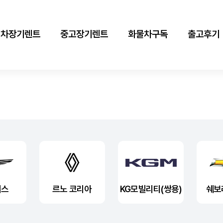
신차장기렌트
중고장기렌트
화물차구독
출고후기
시스
르노 코리아
KG모빌리티(쌍용)
쉐보