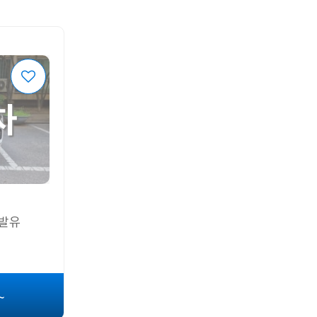
차
휘발유
~