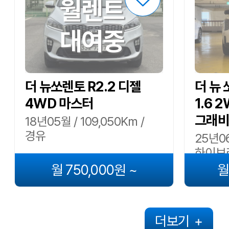
월렌트
대여중
더 뉴쏘렌토 R2.2 디젤
더 뉴 
4WD 마스터
1.6 
그래비
18년05월 / 109,050Km /
경유
25년06
하이브
월 750,000원 ~
월
더보기
+