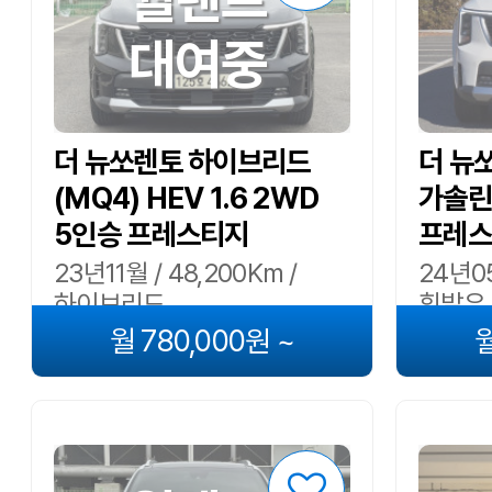
대여중
더 뉴쏘렌토 하이브리드
더 뉴쏘
(MQ4) HEV 1.6 2WD
가솔린
5인승 프레스티지
프레스
23년11월 / 48,200Km /
24년05
하이브리드
휘발유
월 780,000원 ~
월