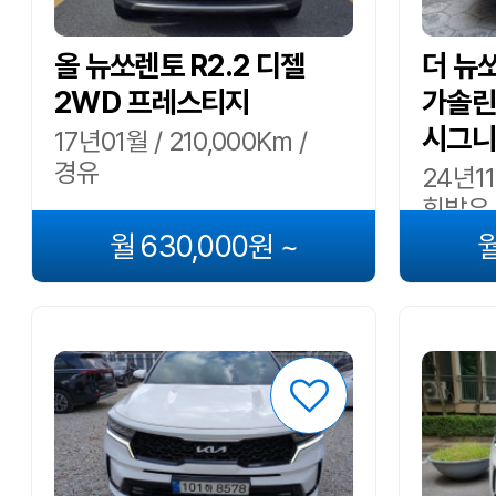
올 뉴쏘렌토 R2.2 디젤
더 뉴쏘
2WD 프레스티지
가솔린
시그니
17년01월 / 210,000Km /
경유
24년11
휘발유
월 630,000원 ~
월