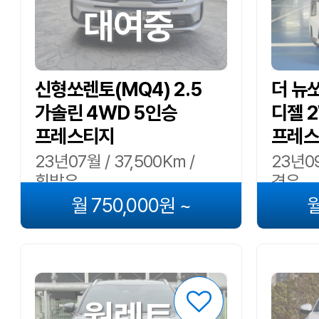
대여중
신형쏘렌토(MQ4) 2.5
더 뉴쏘
가솔린 4WD 5인승
디젤 
프레스티지
프레스
23년07월 / 37,500Km /
23년09
휘발유
경유
월 750,000원 ~
월
월렌트