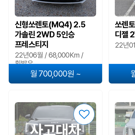
신형쏘렌토(MQ4) 2.5
쏘렌토
가솔린 2WD 5인승
디젤 
프레스티지
22년01
22년06월 / 68,000Km /
휘발유
월 700,000원 ~
월
사고대차