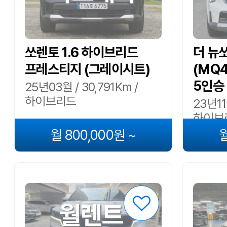
쏘렌토 1.6 하이브리드
더 뉴
프레스티지 (그레이시트)
(MQ4
5인승
25년03월 / 30,791Km /
하이브리드
23년11
하이브
월 800,000원 ~
월
월렌트